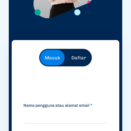
Masuk
Daftar
Masuk
Daftar
Nama pengguna atau alamat email
Alamat email
*
*