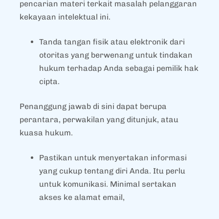
pencarian materi terkait masalah pelanggaran
kekayaan intelektual ini.
Tanda tangan fisik atau elektronik dari
otoritas yang berwenang untuk tindakan
hukum terhadap Anda sebagai pemilik hak
cipta.
Penanggung jawab di sini dapat berupa
perantara, perwakilan yang ditunjuk, atau
kuasa hukum.
Pastikan untuk menyertakan informasi
yang cukup tentang diri Anda. Itu perlu
untuk komunikasi. Minimal sertakan
akses ke alamat email,