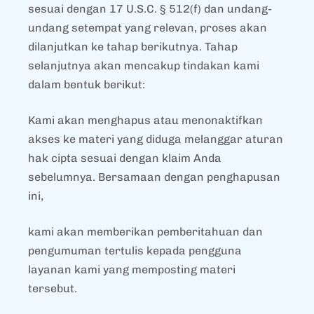
sesuai dengan 17 U.S.C. § 512(f) dan undang-
undang setempat yang relevan, proses akan
dilanjutkan ke tahap berikutnya. Tahap
selanjutnya akan mencakup tindakan kami
dalam bentuk berikut:
Kami akan menghapus atau menonaktifkan
akses ke materi yang diduga melanggar aturan
hak cipta sesuai dengan klaim Anda
sebelumnya. Bersamaan dengan penghapusan
ini,
kami akan memberikan pemberitahuan dan
pengumuman tertulis kepada pengguna
layanan kami yang memposting materi
tersebut.