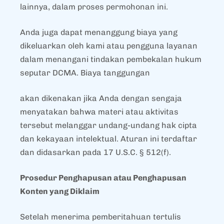
lainnya, dalam proses permohonan ini.
Anda juga dapat menanggung biaya yang
dikeluarkan oleh kami atau pengguna layanan
dalam menangani tindakan pembekalan hukum
seputar DCMA. Biaya tanggungan
akan dikenakan jika Anda dengan sengaja
menyatakan bahwa materi atau aktivitas
tersebut melanggar undang-undang hak cipta
dan kekayaan intelektual. Aturan ini terdaftar
dan didasarkan pada 17 U.S.C. § 512(f).
Prosedur Penghapusan atau Penghapusan
Konten yang Diklaim
Setelah menerima pemberitahuan tertulis