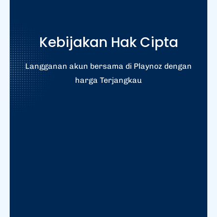
Kebijakan Hak Cipta
Langganan akun bersama di Playnoz dengan
harga Terjangkau